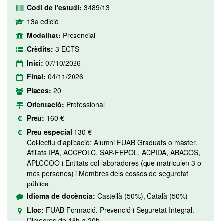
Codi de l'estudi:
3489/13
13a edició
Modalitat:
Presencial
Crèdits:
3 ECTS
Inici:
07/10/2026
Final:
04/11/2026
Places:
20
Orientació:
Professional
Preu:
160 €
Preu especial
130 €
Col·lectiu d'aplicació: Alumni FUAB Graduats o màster.
Afiliats IPA, ACCPOLC, SAP-FEPOL, ACPIDA, ABACOS,
APLCCOO i Entitats col·laboradores (que matriculen 3 o
més persones) i Membres dels cossos de seguretat
pública
Idioma de docència:
Castellà (50%), Català (50%)
Lloc:
FUAB Formació. Prevenció i Seguretat Integral.
Dimecres de 16h a 20h