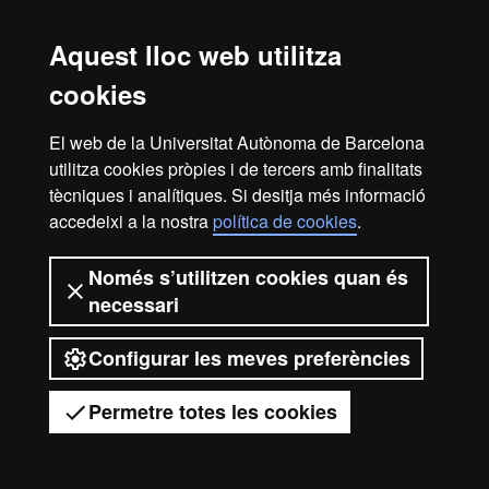
Aquest lloc web utilitza
cookies
Vídeos. Fira virtual de màsters,
postgraus i doctorats
El web de la Universitat Autònoma de Barcelona
utilitza cookies pròpies i de tercers amb finalitats
tècniques i analítiques. Si desitja més informació
accedeixi a la nostra
política de cookies
.
Inici
Avís legal
Protecció de dades
Només s’utilitzen cookies quan és
necessari
Sobre el web
Accessibilitat web
Configurar les meves preferències
2026 Universitat Autònoma de
Barcelona
Permetre totes les cookies
Tens dubtes?
Desplegar el menú mòbil