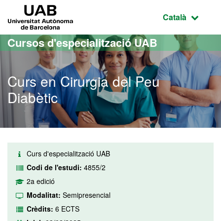
Ves al contingut principal
Ves a la navegació de la pàgina
UAB Universitat Autònoma de Barcelona
Idioma selecci
Català
Cursos d'especialització UAB
Curs en Cirurgia del Peu
Diabètic
Curs d'especialització UAB
Codi de l'estudi:
4855/2
2a edició
Modalitat:
Semipresencial
Crèdits:
6 ECTS