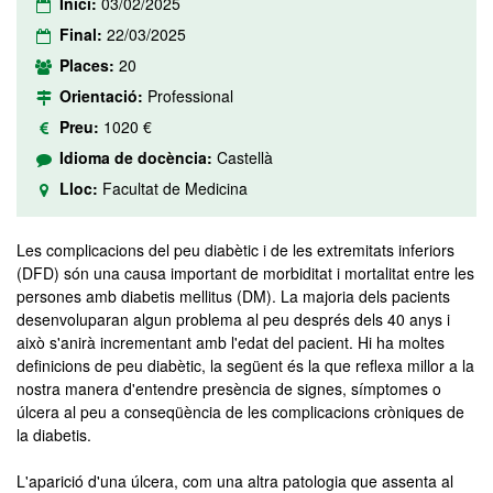
Inici:
03/02/2025
Final:
22/03/2025
Places:
20
Orientació:
Professional
Preu:
1020 €
Idioma de docència:
Castellà
Lloc:
Facultat de Medicina
Les complicacions del peu diabètic i de les extremitats inferiors
(DFD) són una causa important de morbiditat i mortalitat entre les
persones amb diabetis mellitus (DM). La majoria dels pacients
desenvoluparan algun problema al peu després dels 40 anys i
això s'anirà incrementant amb l'edat del pacient. Hi ha moltes
definicions de peu diabètic, la següent és la que reflexa millor a la
nostra manera d'entendre presència de signes, símptomes o
úlcera al peu a conseqüència de les complicacions cròniques de
la diabetis.
L'aparició d'una úlcera, com una altra patologia que assenta al