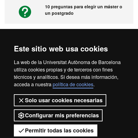
10 preguntas para elegir un máster o
un postgrado
Vídeos. Feria virtual de másters,
Este sitio web usa cookies
postgrados y doctorados
La web de la Universitat Autònoma de Barcelona
utiliza cookies propias y de terceros con fines
técnicos y analíticos. Si desea más información,
acceda a nuestra
política de cookies
.
Inicio
Aviso legal
Protección de datos
Solo usar cookies necesarias
Sobre el web
Accesibilidad web
Configurar mis preferencias
2026 Universitat Autònoma de
Barcelona
Permitir todas las cookies