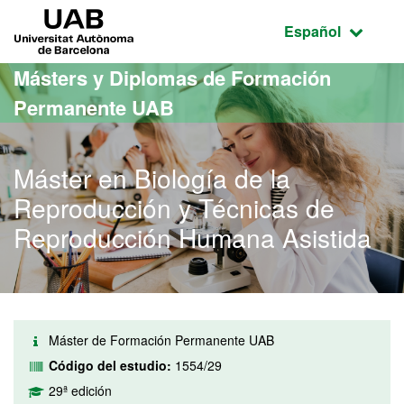
Acceso al contenido principal
Acceso a la navegación de la página
UAB Universitat Autònoma de Barcelona
Idioma seleccio
Español
Másters y Diplomas de Formación
Permanente UAB
Máster en Biología de la
Reproducción y Técnicas de
Reproducción Humana Asistida
Máster de Formación Permanente UAB
Código del estudio:
1554/29
29ª edición