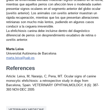
mientras que aquellos perros con afección leve o moderada suelen
presentar signos oculares en el segmento anterior del globo ocular
(uveítis anterior). Los animales con uveítis anterior muestran un
rápida recuperación, mientras que los que presentan alteraciones
retinianas son mucho más lentos, pudiendo en algunos casos
conducir a la ceguera irreversible.
La ehrlichiosis canina debe incluirse dentro del diagnóstico
diferencial de perros con desprendimiento exudativo de retina o
uveítis anterior.
Marta Leiva
Universitat Autònoma de Barcelona
marta.leiva@uab.es
References
Article: Leiva, M; Naranjo, C; Pena, MT. Ocular signs of canine
monocytic ehrlichiosis: a retrospective study in dogs from
Barcelona, Spain. VETERINARY OPHTHALMOLOGY, 8 (6): 387-
393 NOV-DEC 2005
VETERINARY MEDECINE