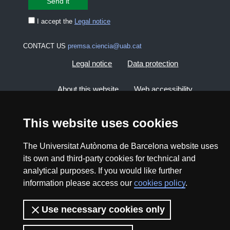
I accept the
Legal notice
CONTACT US
premsa.ciencia@uab.cat
Legal notice
Data protection
About this website
Web accessibility
UAB site map
This website uses cookies
The Universitat Autònoma de Barcelona website uses
2026 Divulga UAB - Creative Commons Attribution -
Non Commercial (CC BY NC) - ISSN: 2014-6388
its own and third-party cookies for technical and
analytical purposes. If you would like further
View low-bandwidth version
information please access our
cookies policy
.
Use necessary cookies only