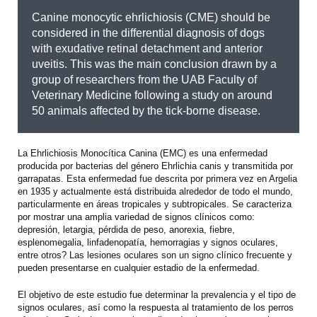
Canine monocytic ehrlichiosis (CME) should be
considered in the differential diagnosis of dogs
with exudative retinal detachment and anterior
uveitis. This was the main conclusion drawn by a
group of researchers from the UAB Faculty of
Veterinary Medicine following a study on around
50 animals affected by the tick-borne disease.
La Ehrlichiosis Monocítica Canina (EMC) es una enfermedad
producida por bacterias del género Ehrlichia canis y transmitida por
garrapatas. Esta enfermedad fue descrita por primera vez en Argelia
en 1935 y actualmente está distribuida alrededor de todo el mundo,
particularmente en áreas tropicales y subtropicales. Se caracteriza
por mostrar una amplia variedad de signos clínicos como:
depresión, letargia, pérdida de peso, anorexia, fiebre,
esplenomegalia, linfadenopatía, hemorragias y signos oculares,
entre otros? Las lesiones oculares son un signo clínico frecuente y
pueden presentarse en cualquier estadio de la enfermedad.
El objetivo de este estudio fue determinar la prevalencia y el tipo de
signos oculares, así como la respuesta al tratamiento de los perros