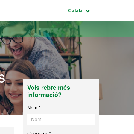
Idioma seleccionat:
Català
s
Vols rebre més
informació?
Nom *
Cognoms *