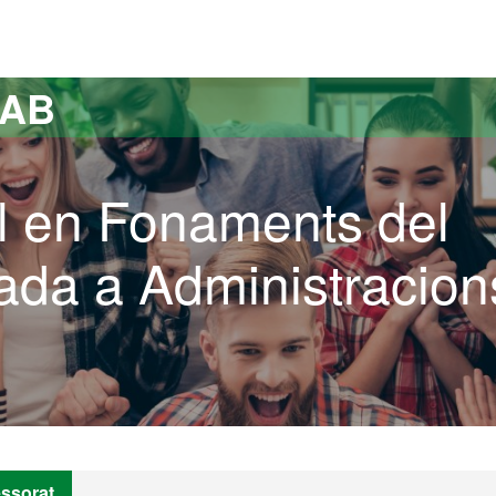
versitat Autònoma de Barcelona
UAB
l en Fonaments del
ada a Administracion
essorat