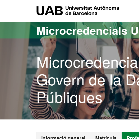
Ves al contingut principal
Ves a la navegació de la pàgina
UAB Uni
Microcredencials 
Microcredencia
Govern de la D
Públiques
Informació general
Matrícula
Prof