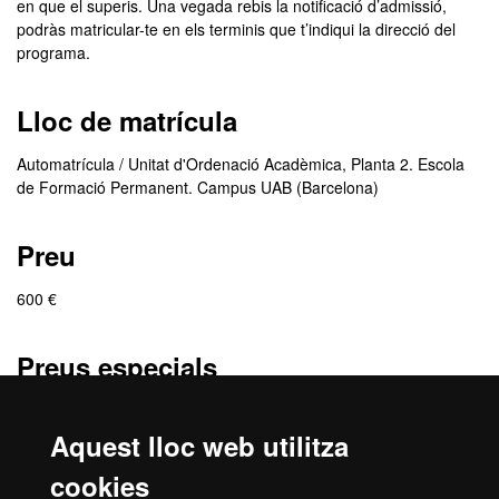
en que el superis. Una vegada rebis la notificació d’admissió,
podràs matricular-te en els terminis que t’indiqui la direcció del
programa.
Lloc de matrícula
Automatrícula / Unitat d'Ordenació Acadèmica, Planta 2. Escola
de Formació Permanent. Campus UAB (Barcelona)
Preu
600 €
Preus especials
Preu especial: 180 €
Col·lectiu d'aplicació: Import amb el descompte del Fons
Aquest lloc web utilitza
NextGenerationUE aplicat
cookies