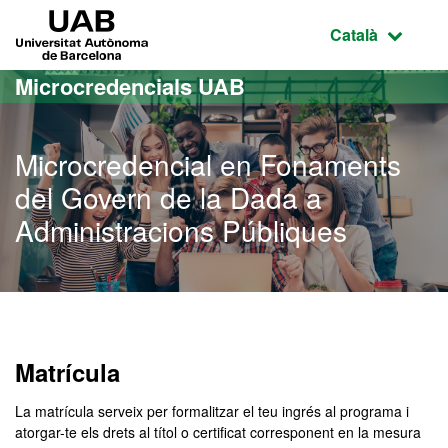
Ves al contingut principal
Ves a la navegació de la pàgina
UAB Universitat Autònoma de Barcelona
Idioma selecci
Català
Microcredencials UAB
Microcredencial en Fonaments
del Govern de la Dada a
Administracions Públiques
Matrícula
La matrícula serveix per formalitzar el teu ingrés al programa i
atorgar-te els drets al títol o certificat corresponent en la mesura