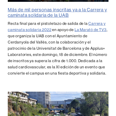
0
seconds
Más de mil personas inscritas ya a la Carrera y
of
caminata solidaria de la UAB
0
seconds
Recta final para el pistoletazo de salida de la
Carrera y
caminata solidaria 2022
en apoyo de
La Marató de TV3
,
que organiza la UAB con el Ayuntamiento de
Cerdanyola del Vallès, con la colaboración y el
patrocinio de la Universitat de Barcelona y de Applus+
Laboratories, este domingo, 18 de diciembre. El número
de inscritos ya supera la cifra de 1.000. Dedicada a la
salud cardiovascular, es la XI edición de un evento que
convierte el campus en una fiesta deportiva y solidaria.