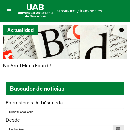
Movilidad y transportes
Clica
UAB
aquí
Universitat
para
Actualidad
Autònoma
desplegar
de
el
Barcelona
menú
de
Movilidad
y
No Arrel Menu Found!!
transportes
Buscador de noticias
Expresiones de búsqueda
Desde