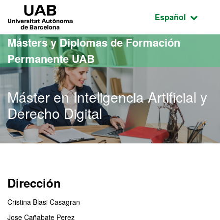
Acceso al contenido principal
Acceso a la navegación de la página
UAB Universitat Autònoma de Barcelona
Idioma seleccio
Español
Másters y Diplomas de Formación
Permanente UAB
Máster en Inteligencia Artificial y
Derecho Digital
Dirección
Cristina Blasi Casagran
Jose Cañabate Perez