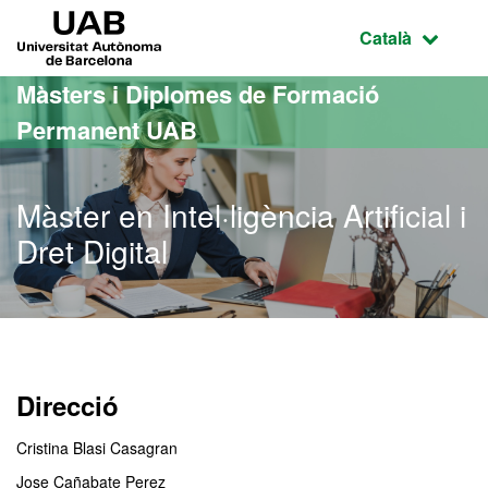
Ves al contingut principal
Ves a la navegació de la pàgina
UAB Universitat Autònoma de Barcelona
Idioma selecci
Català
Màsters i Diplomes de Formació
Permanent UAB
Màster en Intel·ligència Artificial i
Dret Digital
Direcció
Cristina Blasi Casagran
Jose Cañabate Perez