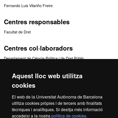
Fernando Luis Vilariño Freire
Centres responsables
Facultat de Dret
Centres col·laboradors
Departament de Ciència Política i de Dret Públic
Departament de Dret Privat
Aquest lloc web utilitza
Institut d'Estudis Europeus
Departament d'Enginyeria de la Informació i de les
cookies
Comunicacions
Institut de Dret i Tecnologia
El web de la Universitat Autònoma de Barcelona
utilitza cookies pròpies i de tercers amb finalitats
Departament de Dret Públic i de Ciències Historicojurídiques
tècniques i analítiques. Si desitja més informació
accedeixi a la nostra
política de cookies
.