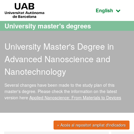
Go to the main content
Go to the website navigation
UAB Universitat Autònoma de Barcelona
Active language
English
University master's degrees
University Master's Degree in
Advanced Nanoscience and
Nanotechnology
Several changes have been made to the study plan of this
master's degree. Please check the information on the latest
version here
Applied Nanoscience: From Materials to Devices
» Accés al repositori ampliat d'indicadors