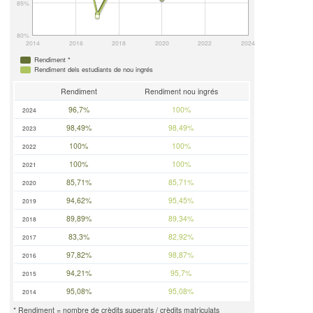
85%
80%
2014
2016
2018
2020
2022
2024
Rendiment *
Rendiment dels estudiants de nou ingrés
Rendiment
Rendiment nou ingrés
96,7%
100%
2024
98,49%
98,49%
2023
100%
100%
2022
100%
100%
2021
85,71%
85,71%
2020
94,62%
95,45%
2019
89,89%
89,34%
2018
83,3%
82,92%
2017
97,82%
98,87%
2016
94,21%
95,7%
2015
95,08%
95,08%
2014
* Rendiment = nombre de crèdits superats / crèdits matriculats