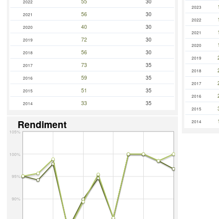
55
30
2022
2023
56
30
2021
2022
40
30
2020
2021
72
30
2019
2020
56
30
2018
2019
73
35
2017
2018
59
35
2016
2017
51
35
2015
2016
33
35
2014
2015
Rendiment
2014
105%
100%
95%
90%