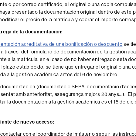
te o por correo certificado, el original o una copia compuls
haya presentado la documentación original dentro de este p
odificar el precio de la matrícula y cobrar el importe corres
trega de la documentación:
ntación acreditativa de una bonificación o descuento
se ti
 a traves del formulario de documentación de tu gestión a
te a la matrícula. en el caso de no haber entregado esta d
l plazo establecido, se tiene que entregar el original o una c
a a la gestión académica antes del 6 de noviembre.
 documentación (documentació SEPA, documentació d’accé
esentat amb anterioritat, assegurança majors 28 anys...): El
tar la documentación a la gestión académica es el 15 de dic
diante de nuevo acceso:
 contactar con el coordinador del máster o seguir las instruc