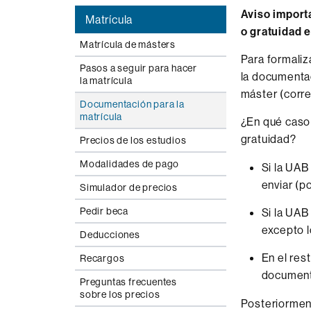
Aviso import
Matrícula
o gratuidad e
Matrícula de másters
Para formaliz
Pasos a seguir para hacer
la documentac
la matrícula
máster (corre
Documentación para la
matrícula
¿En qué caso 
gratuidad?
Precios de los estudios
Modalidades de pago
Si la UAB
enviar (p
Simulador de precios
Pedir beca
Si la UAB
excepto l
Deducciones
En el res
Recargos
documenta
Preguntas frecuentes
sobre los precios
Posteriormen