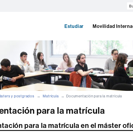
Bu
en
el
w
Estudiar
Movilidad Interna
sters y postgrados
Matrícula
Documentación para la matrícula
ntación para la matrícula
ción para la matrícula en el máster ofic