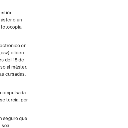
estión
máster o un
a fotocopia
lectrónico en
(csv) o bien
es del 15 de
so al máster,
ias cursadas,
a compulsada
se tercia, por
un seguro que
e sea