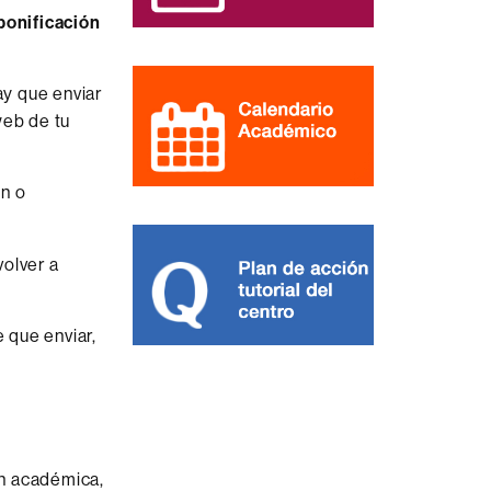
bonificación
ay que enviar
web de tu
ón o
volver a
e que enviar,
ón académica,