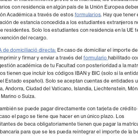
rios con residencia en algún país de la Unión Europea deben
tión Académica a través de estos
formularios
. Hay que tener
zación de estancia concedida a los estudiantes extranjeros n
de residentes. Solo los estudiantes con residencia en la UE 
exención del recargo.
 de domiciliació directa
:
En caso de domiciliar el importe de 
mprimir y firmar y enviar a través del
formulario
habilitado co
a gestión académica de tu Facultad con posterioridad a la matr
os tienen que incluir los códigos IBAN y BIC (solo si la entid
el Estado español). Solo se aceptan cuentas de entidades u
, Andorra, Ciudad del Vaticano, Islandia, Liechtenstein, Mó
Marino o Suiza.
también se puede pagar directamente con tarjeta de crédito 
caso el pago se tiene que hacer en un único plazo. Los
itantes de beca obligatoriamente tienen que pagar la matríc
 bancaria para que se les pueda reintegrar el importe de la b