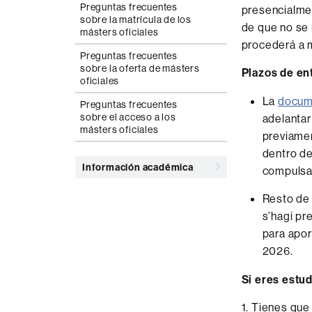
Preguntas frecuentes
presencialmen
sobre la matrícula de los
de que no se 
másters oficiales
procederá a m
Preguntas frecuentes
sobre la oferta de másters
Plazos de en
oficiales
La
docume
Preguntas frecuentes
sobre el acceso a los
adelantar
másters oficiales
previamen
dentro de
Información académica
compulsad
Resto de
s’hagi pr
para apor
2026.
Si eres estu
1. Tienes que