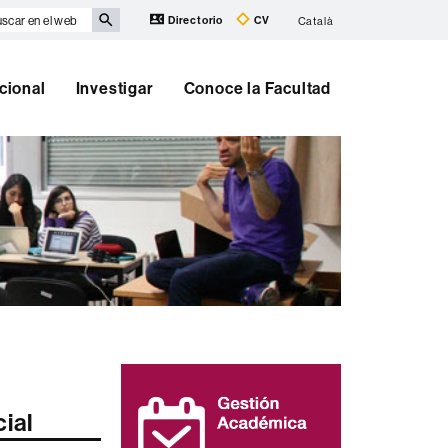
scar
Directorio
CV
Català
eb
cional
Investigar
Conoce la Facultad
Información
complementaria
ial