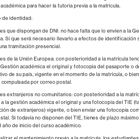
académica para hacer la tutoría previa a la matrícula.
 de identidad:
es que dispongan de DNI: no hace falta que lo envíen a la G
. Sí que será necesario llevarlo a efectos de identificación 
una tramitación presencial.
es de la Unión Europea: con posterioridad a la matrícula ten
la Gestión académica el original y fotocopia del pasaporte o
ativo de su país, vigente en el momento de la matrícula, o bien
 compulsada por correo postal.
es extranjeros no comunitarios: con posterioridad a la matrí
r a la gestión académica el original y una fotocopia del TIE (t
ación de extranjeros) vigente, o bien enviar una fotocopia c
stal. Si todavía no disponen del TIE, tienes de plazo máximo
el año de inicio del curso académico.
alizar el mantenimiento previo a la matrícula, los estudiantes