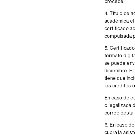
procede.
4. Título de 
académica el 
certificado a
compulsada p
5. Certificad
formato digit
se puede envi
diciembre. El
tiene que inc
los créditos 
En caso de es
o legalizada 
correo postal
6. En caso de
cubra la asist