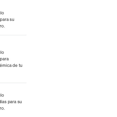
ulo
 para su
ro.
ulo
 para
démica de tu
ulo
días para su
ro.