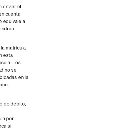
 enviar el
 en cuenta
o equivale a
tendrán
la matrícula
n esta
ícula. Los
ad no se
bicadas en la
naco,
o de débito,
ula por
eca si