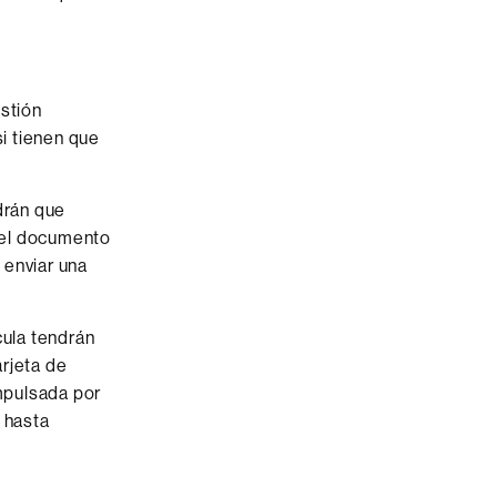
estión
si tienen que
drán que
 del documento
 enviar una
cula tendrán
arjeta de
ompulsada por
 hasta