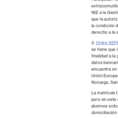
extracomunita
NIE a la Ges
que la autori
la condición 
derecho a la 
3.
Ordre SEPA
se tiene que i
finalidad a l
datos bancari
encuentra en 
Unión Europea
Noruega, San 
La matrícula 
pero en este 
alumnos solic
domiciliación