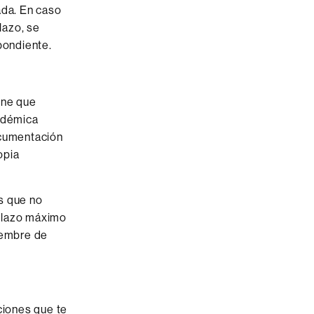
ada. En caso
lazo, se
pondiente.
ene que
cadémica
ocumentación
opia
s que no
 plazo máximo
iembre de
ciones que te