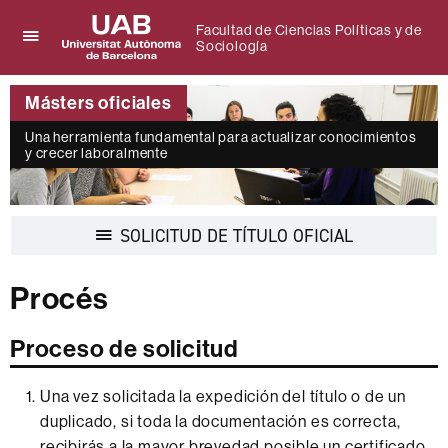
Facultad de Ciencias Políticas y de
Sociología
Clica
UAB
aquí
Universitat
para
Másters oficiales
Autònoma
desplegar
de
el
Una herramienta fundamental para actualizar conocimientos
Barcelona
menú
y crecer laboralmente
de
Facultad
de
Ciencias
Desplegar
SOLICITUD DE TÍTULO OFICIAL
Políticas
la
y
navegación
de
Procés
Sociología
Proceso de solicitud
Una vez solicitada la expedición del título o de un
duplicado, si toda la documentación es correcta,
recibirás a la mayor brevedad posible un certificado