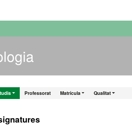
versitat Autònoma de Barcelona
logia
eologia
tudis
Professorat
Matrícula
Qualitat
signatures