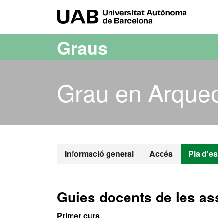
Ves al contingut principal
Ves a la navegació de la pàgina
UAB Uni
Graus
Grau en Arqueo
Grau en Arqu
Informació general
Accés
Pla d'es
Guies docents de les as
Primer curs