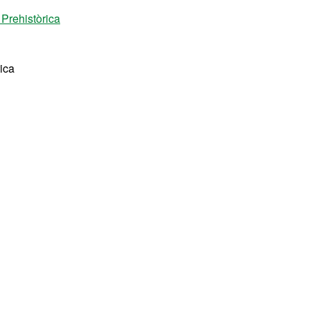
Prehistòrica
ica