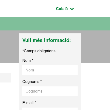
Idioma seleccionat:
Català
Vull més informació:
*Camps obligatoris
Nom *
Cognoms *
E-mail *