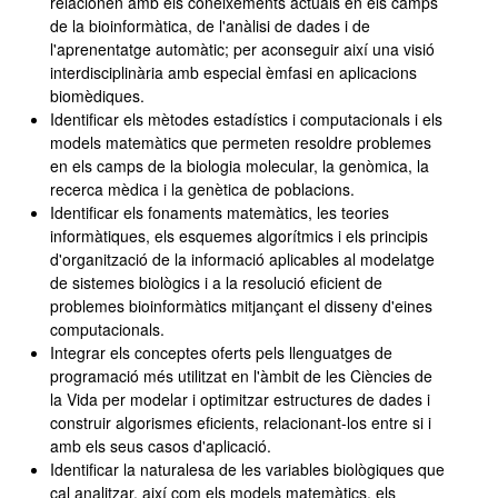
relacionen amb els coneixements actuals en els camps
de la bioinformàtica, de l'anàlisi de dades i de
l'aprenentatge automàtic; per aconseguir així una visió
interdisciplinària amb especial èmfasi en aplicacions
biomèdiques.
Identificar els mètodes estadístics i computacionals i els
models matemàtics que permeten resoldre problemes
en els camps de la biologia molecular, la genòmica, la
recerca mèdica i la genètica de poblacions.
Identificar els fonaments matemàtics, les teories
informàtiques, els esquemes algorítmics i els principis
d'organització de la informació aplicables al modelatge
de sistemes biològics i a la resolució eficient de
problemes bioinformàtics mitjançant el disseny d'eines
computacionals.
Integrar els conceptes oferts pels llenguatges de
programació més utilitzat en l'àmbit de les Ciències de
la Vida per modelar i optimitzar estructures de dades i
construir algorismes eficients, relacionant-los entre si i
amb els seus casos d'aplicació.
Identificar la naturalesa de les variables biològiques que
cal analitzar, així com els models matemàtics, els