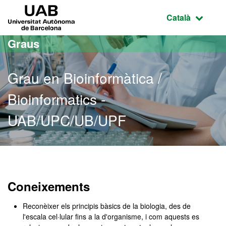
Ves al contingut principal
Ves a la navegació de la pàgina
UAB Universitat Autònoma de Barcelona
Idioma selecci
Català
Graus
Grau en Bioinformàtica /
Bioinformatics -
UAB/UPC/UB/UPF
Grau en Bioinformàtica /
Coneixements
Reconèixer els principis bàsics de la biologia, des de
l'escala cel·lular fins a la d'organisme, i com aquests es