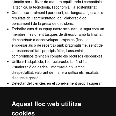
climàtic per utilitzar de manera equilibrada i compatible
la tècnica, la tecnologia, l'economia i la sostenibilitat.
Comunicar oralment i per escrit, en llengua anglesa, els
resultats de l'aprenentatge, de l'elaboració del
pensament i de la presa de decisions.
Treballar dins d'un equip interdisciplinari, ja sigui com un
membre més o fent tasques de direcció, amb la finalitat
de contribuir a desenvolupar projectes (fins i tot
empresarials o de recerca) amb pragmatisme, sentit de
la responsabilitat i principis ètics, i assumint
compromisos tenint en compte els recursos disponibles.
Unificar l'adquisició, l'estructuració, l'anàlisi i la
visualització de dades i informació en l'àmbit
d'especialitat, valorant de manera crítica els resultats
d'aquesta gestió.
Detectar deficiències en el coneixement propi i superar-
les mitjançant la reflexió crítica i l'elecció de la millor
actuació per ampliar aquest coneixement.
Detectar, des de l'àmbit de la titulació, les desigualtats
Aquest lloc web utilitza
per raó de sexe i gènere en la societat; integrar les
diferents necessitats i preferències per raó de sexe i de
cookies
gènere al disseny de solucions i la resolució de