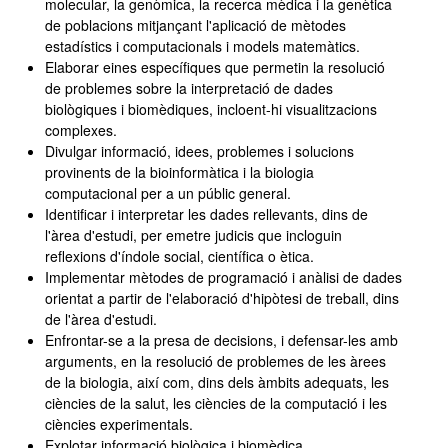
molecular, la genòmica, la recerca mèdica i la genètica
de poblacions mitjançant l'aplicació de mètodes
estadístics i computacionals i models matemàtics.
Elaborar eines específiques que permetin la resolució
de problemes sobre la interpretació de dades
biològiques i biomèdiques, incloent-hi visualitzacions
complexes.
Divulgar informació, idees, problemes i solucions
provinents de la bioinformàtica i la biologia
computacional per a un públic general.
Identificar i interpretar les dades rellevants, dins de
l'àrea d'estudi, per emetre judicis que incloguin
reflexions d'índole social, científica o ètica.
Implementar mètodes de programació i anàlisi de dades
orientat a partir de l'elaboració d'hipòtesi de treball, dins
de l'àrea d'estudi.
Enfrontar-se a la presa de decisions, i defensar-les amb
arguments, en la resolució de problemes de les àrees
de la biologia, així com, dins dels àmbits adequats, les
ciències de la salut, les ciències de la computació i les
ciències experimentals.
Explotar informació biològica i biomèdica