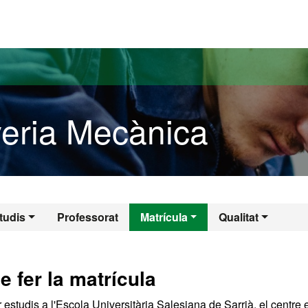
versitat Autònoma de Barcelona
eria Mecànica
nyeria Mecànica
tudis
Professorat
Matrícula
Qualitat
 fer la matrícula
studis a l'Escola Universitària Salesiana de Sarrià, el centre 