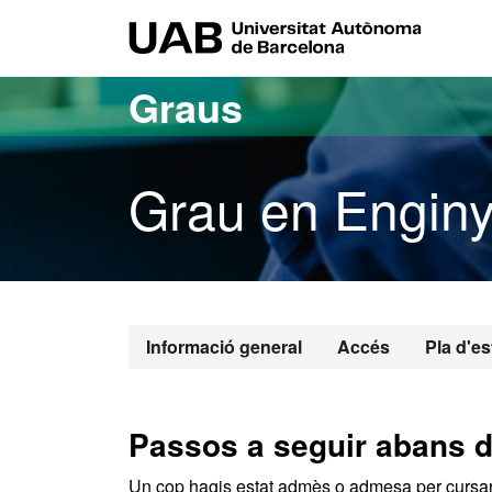
Ves al contingut principal
Ves a la navegació de la pàgina
UAB Uni
Graus
Grau en Enginy
Grau en Engi
Informació general
Accés
Pla d'es
Passos a seguir abans de
Un cop hagis estat admès o admesa per cursar e