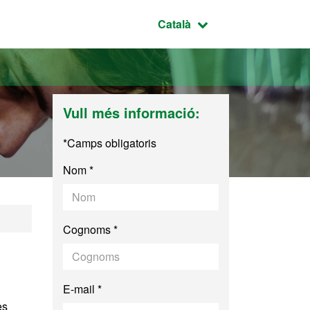
Idioma seleccionat:
Català
Vull més informació:
*Camps obligatoris
Nom *
Cognoms *
E-mail *
es