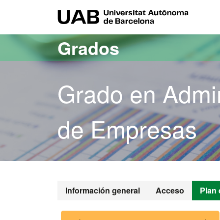
Acceso al contenido principal
Acceso a la navegación de la página
UAB Uni
Grados
Grado en Admin
de Empresas
Grado en Adm
Información general
Acceso
Plan 