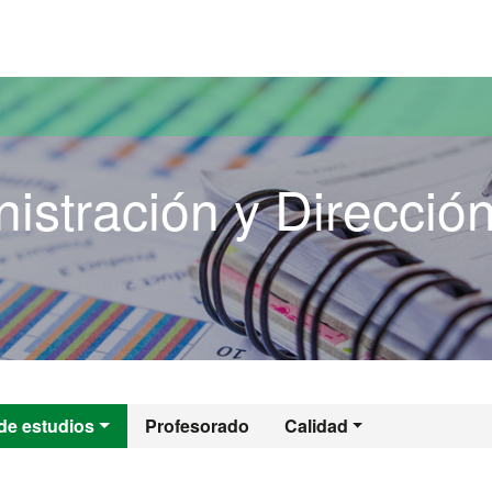
versitat Autònoma de Barcelona
istración y Direcció
inistración y Dire
de estudios
Profesorado
Calidad