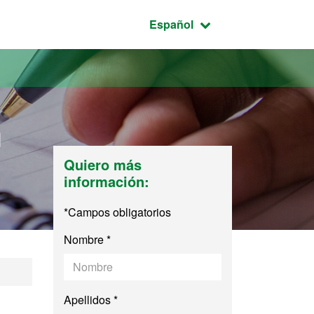
Idioma seleccionado:
Español
n
Quiero más
información:
*Campos obligatorios
Nombre *
cción de Empresas
Apellidos *