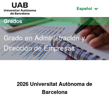
Acceso al contenido principal
Acceso a la navegación de la página
UAB Universitat Autònoma de Barcelona
Idioma seleccio
Español
Grados
Grado en Administración y
Dirección de Empresas
Grado en Administración 
2026 Universitat Autònoma de
Barcelona