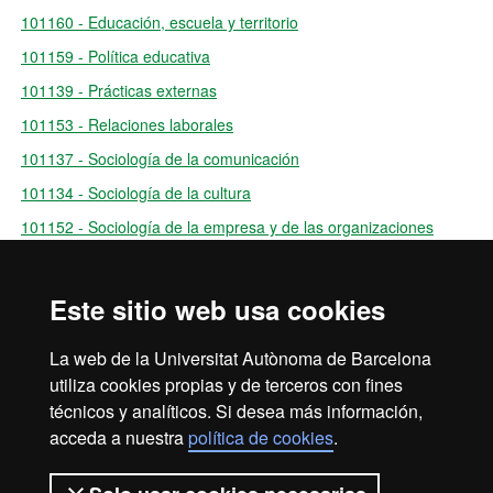
101160 - Educación, escuela y territorio
101159 - Política educativa
101139 - Prácticas externas
101153 - Relaciones laborales
101137 - Sociología de la comunicación
101134 - Sociología de la cultura
101152 - Sociología de la empresa y de las organizaciones
101132 - Sociología de las identidades
101131 - Sociología del conocimiento
Este sitio web usa cookies
101154 - Sociología del género
La web de la Universitat Autònoma de Barcelona
101150 - Trabajo doméstico y vida cotidiana
utiliza cookies propias y de terceros con fines
técnicos y analíticos. Si desea más información,
acceda a nuestra
política de cookies
.
Aviso legal
Protección de datos
Sobre el web