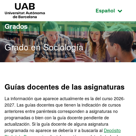
Acceso al contenido principal
Acceso a la navegación de la página
UAB Universitat Autònoma de Barcelona
Idioma seleccio
Español
Grados
Grado en Sociología
Grado en Sociología
Guías docentes de las asignaturas
La información que aparece actualmente es la del curso 2026-
2027. Las guías docentes que tienen la indicación de cursos
anteriores entre paréntesis corresponden a asignaturas no
programadas o bien con la guía docente pendiente de
actualización. Si la guía docente de alguna asignatura
programada no aparece se debería ir a buscarla al
Depósito