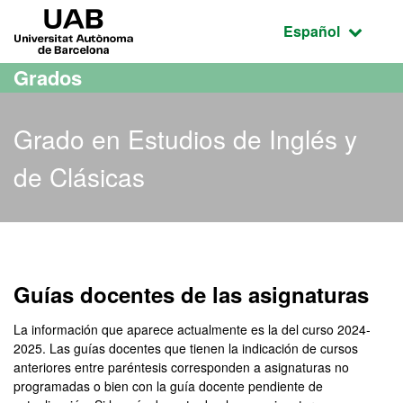
Acceso al contenido principal
Acceso a la navegación de la página
UAB Universitat Autònoma de Barcelona
Idioma seleccio
Español
Grados
Grado en Estudios de Inglés y
de Clásicas
Grado en Estudios de Ingl
Guías docentes de las asignaturas
La información que aparece actualmente es la del curso 2024-
2025. Las guías docentes que tienen la indicación de cursos
anteriores entre paréntesis corresponden a asignaturas no
programadas o bien con la guía docente pendiente de