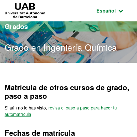
Acceso al contenido principal
Acceso a la navegación de la página
UAB Universitat Autònoma de Barcelona
Idioma seleccio
Español
Grados
Grado en Ingeniería Química
Grado en Ingeniería Quím
Matrícula de otros cursos de grado,
paso a paso
Si aún no lo has visto,
revisa el paso a paso para hacer tu
automatrícula
Fechas de matrícula