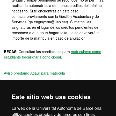
tengas créditos pendientes de reconocer no te permitirá
realizar la automatrícula de menos créditos del mínimo
necesario. Si te encuentras en este caso,
contacta previamente con la Gestión Académica y de
Servicios (ga.enginyeria@uab.cat). Si matriculas
asignaturas en el lugar de los créditos pendientes de
reconocer o que no te hagan falta, no se devolverá el
importe de la matrícula en caso de anulación.
BECAS:
Consultad las condiciones para
matricularse como
estudiante becario\aria condicional
.
Aviso préstamo Agaur para matrícula
Aviso beca para matrícula
Clave de acceso para Automatrícula
Este sitio web usa cookies
Información modificación de matrícula
La web de la Universitat Autònoma de Barcelona
utiliza cookies propias y de terceros con fines