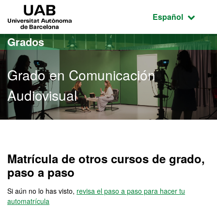
Acceso al contenido principal
Acceso a la navegación de la página
UAB Universitat Autònoma de Barcelona
Idioma seleccio
Español
Grados
Grado en Comunicación
Audiovisual
Grado en Comunicación A
Matrícula de otros cursos de grado,
paso a paso
Si aún no lo has visto,
revisa el paso a paso para hacer tu
automatrícula