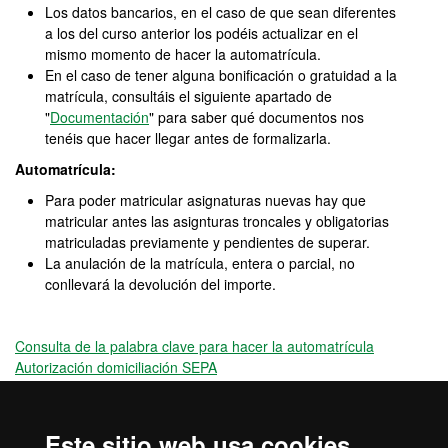
Los datos bancarios, en el caso de que sean diferentes
a los del curso anterior los podéis actualizar en el
mismo momento de hacer la automatrícula.
En el caso de tener alguna bonificación o gratuidad a la
matrícula, consultáis el siguiente apartado de
"
Documentación
" para saber qué documentos nos
tenéis que hacer llegar antes de formalizarla.
Automatrícula:
Para poder matricular asignaturas nuevas hay que
matricular antes las asignturas troncales y obligatorias
matriculadas previamente y pendientes de superar.
La anulación de la matrícula, entera o parcial, no
conllevará la devolución del importe.
Consulta de la palabra clave para hacer la automatrícula
Autorización domiciliación SEPA
Calendario de Modificaciones de Matrícula del 1r quatrimestre
Calendario de Modificaciones de Matrícula del 2º quatrimestre
Información importante para los becarios
Este sitio web usa cookies