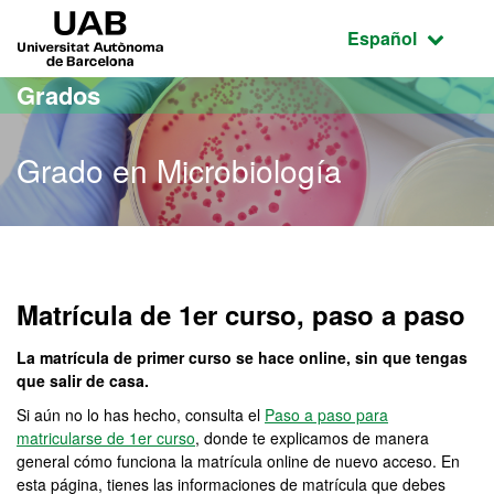
Acceso al contenido principal
Acceso a la navegación de la página
UAB Universitat Autònoma de Barcelona
Idioma seleccio
Español
Grados
Grado en Microbiología
Grado en Microbiología
Matrícula de 1er curso, paso a paso
La matrícula de primer curso se hace online, sin que tengas
que salir de casa.
Si aún no lo has hecho, consulta el
Paso a paso para
matricularse de 1er curso
, donde te explicamos de manera
general cómo funciona la matrícula online de nuevo acceso. En
esta página, tienes las informaciones de matrícula que debes