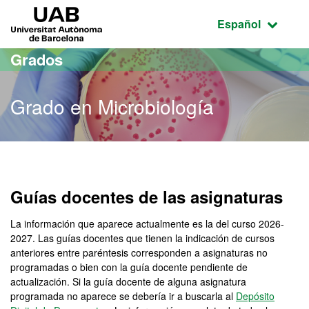
Acceso al contenido principal
Acceso a la navegación de la página
UAB Universitat Autònoma de Barcelona
Idioma seleccio
Español
Grados
Grado en Microbiología
Grado en Microbiología
Guías docentes de las asignaturas
La información que aparece actualmente es la del curso 2026-
2027. Las guías docentes que tienen la indicación de cursos
anteriores entre paréntesis corresponden a asignaturas no
programadas o bien con la guía docente pendiente de
actualización. Si la guía docente de alguna asignatura
programada no aparece se debería ir a buscarla al
Depósito