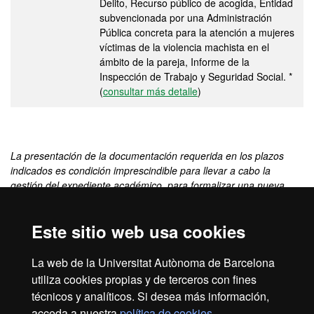
Delito, Recurso público de acogida, Entidad
subvencionada por una Administración
Pública concreta para la atención a mujeres
víctimas de la violencia machista en el
ámbito de la pareja, Informe de la
Inspección de Trabajo y Seguridad Social. *
(
consultar más detalle
)
La presentación de la documentación requerida en los plazos
indicados es condición imprescindible para llevar a cabo la
gestión del expediente académico, para formalizar una nueva
matrícula o modificar la matrícula y/o para solicitar cualquier
servicio académico (certificados, títulos, traslados de expediente,
Este sitio web usa cookies
etc.).
(*) Información procedente del acuerdo de criterios para
La web de la Universitat Autònoma de Barcelona
determinar la condición de víctima de violencia machista en el
utiliza cookies propias y de terceros con fines
ámbito de la pareja a los efectos de exención de precios y tasas
universitarias aprobada por el Consejo Interuniversitario de
técnicos y analíticos. Si desea más información,
Cataluña, donde se establece la vigencia de estos documentos a
acceda a nuestra
política de cookies
.