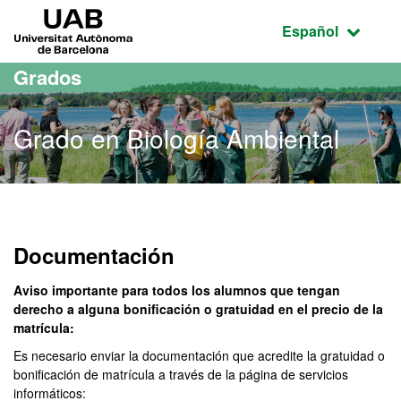
Acceso al contenido principal
Acceso a la navegación de la página
UAB Universitat Autònoma de Barcelona
Idioma seleccio
Español
Grados
Grado en Biología Ambiental
Grado en Biología Ambien
Documentación
Aviso importante para todos los alumnos que tengan
derecho a alguna bonificación o gratuidad en el precio de la
matrícula:
Es necesario enviar la documentación que acredite la gratuidad o
bonificación de matrícula a través de la página de servicios
informáticos: