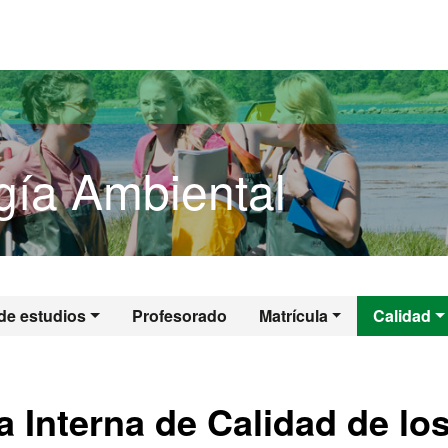
versitat Autònoma de Barcelona
gía Ambiental
logía Ambiental
de estudios
Profesorado
Matrícula
Calidad
 Interna de Calidad de lo