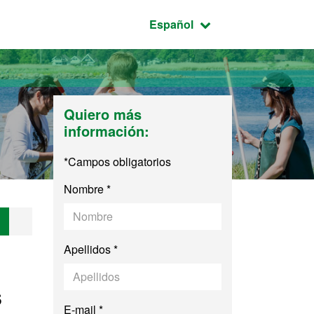
Idioma seleccionado:
Español
Quiero más
información:
*Campos obligatorios
Nombre *
Apellidos *
s
E-mail *