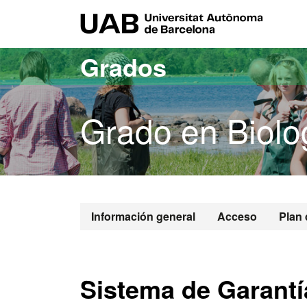
Acceso al contenido principal
Acceso a la navegación de la página
UAB Uni
Grados
Grado en Biolo
Grado en Bio
Información general
Acceso
Plan 
Sistema de Garantía