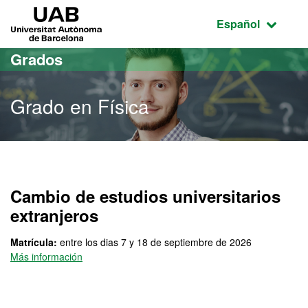
Acceso al contenido principal
Acceso a la navegación de la página
UAB Universitat Autònoma de Barcelona
Idioma seleccio
Español
Grados
Grado en Física
Grado en Física
Cambio de estudios universitarios
extranjeros
Matrícula:
entre los dias 7 y 18 de septiembre de 2026
Más información