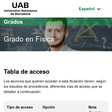
Acceso al contenido principal
Acceso a la navegación de la página
UAB Universitat Autònoma de Barcelona
Idioma seleccio
Español
Grados
Grado en Física
Grado en Física
Tabla de acceso
Los alumnos que quieren acceder a esta titulación tienen, según
los estudios de procedencia, diferentes vías de acceso que se
detallan a continuación:
Tipo de acceso
Opción
Nota