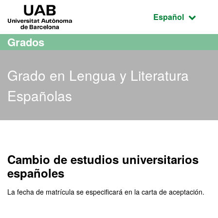
Acceso al contenido principal
Acceso a la navegación de la página
UAB Universitat Autònoma de Barcelona
Idioma seleccio
Español
Grados
Grado en Lengua y Literatura
Españolas
Grado en Lengua y Litera
Cambio de estudios universitarios
españoles
La fecha de matrícula se especificará en la carta de aceptación.