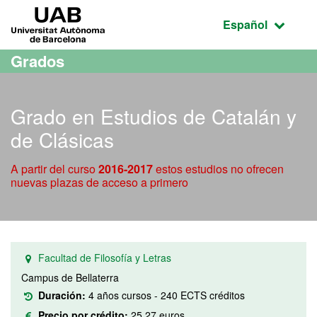
Acceso al contenido principal
Acceso a la navegación de la página
UAB Universitat Autònoma de Barcelona
Idioma seleccio
Español
Grados
Grado en Estudios de Catalán y
de Clásicas
A partir del curso
2016-2017
estos estudios no ofrecen
nuevas plazas de acceso a primero
Facultad de Filosofía y Letras
Campus de Bellaterra
Duración:
4 años cursos - 240 ECTS créditos
Precio por crédito:
25,27 euros