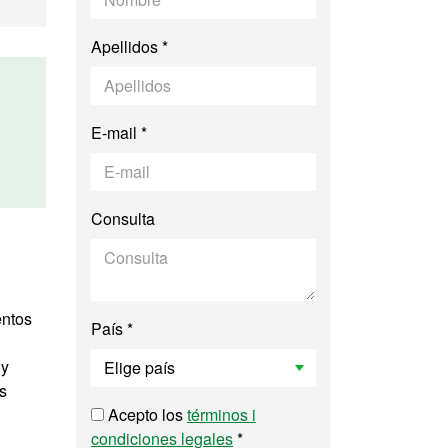
Apellidos *
E-mail *
Consulta
entos
País *
 y
as
Acepto los
términos i
condiciones legales
*