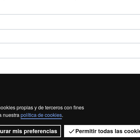
ookies propias y de terceros con fines
ección de datos
Sobre el web
Accesibilidad web
Ma
 a nuestra
política de cookies
.
2026 Universitat Autònoma de Barcelona
urar mis preferencias
Permitir todas las cooki