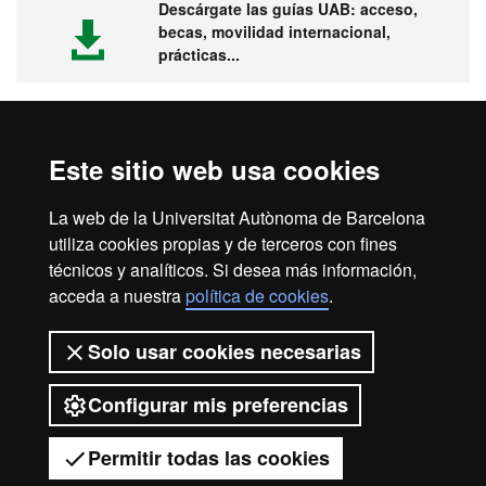
Descárgate las guías UAB: acceso,
becas, movilidad internacional,
prácticas...
Este sitio web usa cookies
Visita la UAB
La web de la Universitat Autònoma de Barcelona
utiliza cookies propias y de terceros con fines
técnicos y analíticos. Si desea más información,
acceda a nuestra
política de cookies
.
Aviso legal
Protección de datos
Sobre el web
Solo usar cookies necesarias
Accesibilidad web
Mapa del web UAB
Configurar mis preferencias
2026 Universitat Autònoma de
Barcelona
Permitir todas las cookies