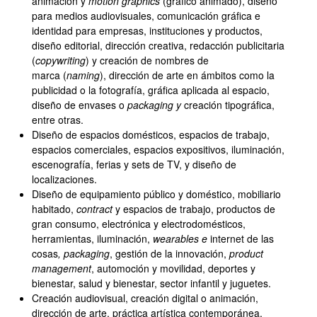
animación y
motion graphics
(gráfico animado), diseño
para medios audiovisuales, comunicación gráfica e
identidad para empresas, instituciones y productos,
diseño editorial, dirección creativa, redacción publicitaria
(
copywriting
) y creación de nombres de
marca (
naming
), dirección de arte en ámbitos como la
publicidad o la fotografía, gráfica aplicada al espacio,
diseño de envases o
packaging y
creación tipográfica,
entre otras.
Diseño de espacios domésticos, espacios de trabajo,
espacios comerciales, espacios expositivos, iluminación,
escenografía, ferias y sets de TV, y diseño de
localizaciones.
Diseño de equipamiento público y doméstico, mobiliario
habitado,
contract
y espacios de trabajo, productos de
gran consumo, electrónica y electrodomésticos,
herramientas, iluminación,
wearables e
internet de las
cosas
, packaging
, gestión de la innovación,
product
management
, automoción y movilidad, deportes y
bienestar, salud y bienestar, sector infantil y juguetes.
Creación audiovisual, creación digital o animación,
dirección de arte, práctica artística contemporánea,