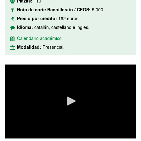
Plazas:
110
Nota de corte Bachillerato / CFGS:
5,000
Precio por crédito:
162 euros
Idioma:
catalán, castellano e inglés.
Calendario académico
Modalidad:
Presencial.
0