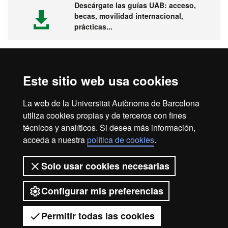
Descárgate las guías UAB: acceso,
becas, movilidad internacional,
prácticas...
Este sitio web usa cookies
Visita la UAB
La web de la Universitat Autònoma de Barcelona
utiliza cookies propias y de terceros con fines
técnicos y analíticos. Si desea más información,
acceda a nuestra
política de cookies
.
Aviso legal
Protección de datos
Sobre el web
Solo usar cookies necesarias
Accesibilidad web
Mapa del web UAB
Configurar mis preferencias
2026 Universitat Autònoma de
Barcelona
Permitir todas las cookies