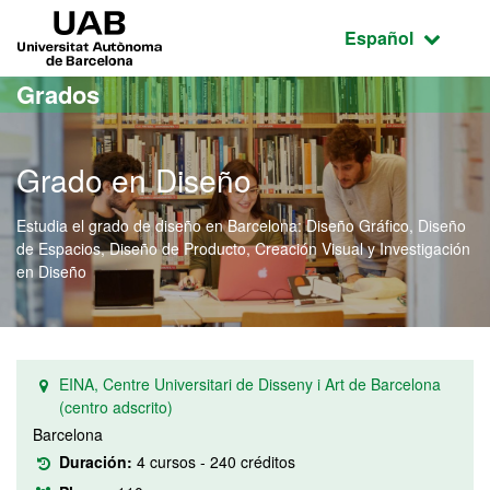
Acceso al contenido principal
Acceso a la navegación de la página
UAB Universitat Autònoma de Barcelona
Idioma seleccio
Español
Grados
Grado en Diseño
Estudia el grado de diseño en Barcelona: Diseño Gráfico, Diseño
de Espacios, Diseño de Producto, Creación Visual y Investigación
en Diseño
EINA, Centre Universitari de Disseny i Art de Barcelona
(centro adscrito)
Barcelona
Duración:
4 cursos - 240 créditos