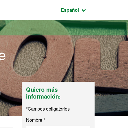
Idioma seleccionado:
Español
e
Quiero más
l
información:
*Campos obligatorios
Nombre *