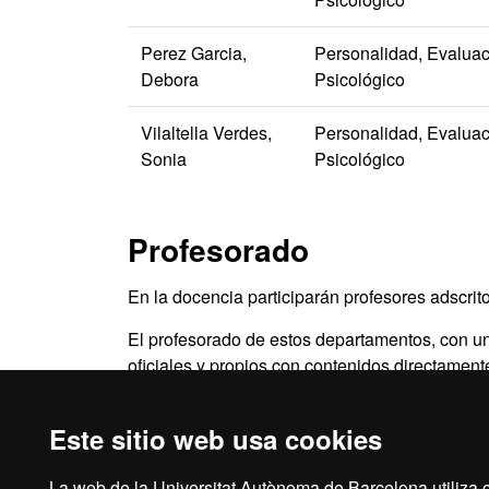
Perez Garcia,
Personalidad, Evaluac
Debora
Psicológico
Vilaltella Verdes,
Personalidad, Evaluac
Sonia
Psicológico
Profesorado
En la docencia participarán profesores adscrit
El profesorado de estos departamentos, con un
oficiales y propios con contenidos directament
parte de los créditos de campus, así como de 
profesionales logopedas y otros especialistas 
Este sitio web usa cookies
ámbitos aplicados de trabajo en el campo de lo
La web de la Universitat Autònoma de Barcelona utiliza c