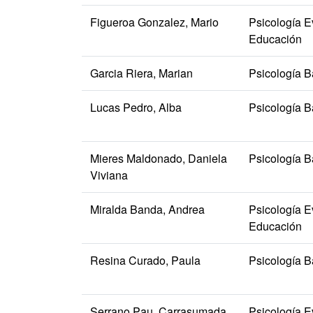
Figueroa Gonzalez, Mario
Psicología Ev
Educación
Garcia Riera, Marian
Psicología B
Lucas Pedro, Alba
Psicología B
Mieres Maldonado, Daniela
Psicología B
Viviana
Miralda Banda, Andrea
Psicología Ev
Educación
Resina Curado, Paula
Psicología B
Serrano Pau, Carrasumada
Psicología Ev