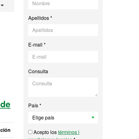
la Comunicación y d
Apellidos *
E-mail *
Consulta
 de
País *
ación
Acepto los
términos i