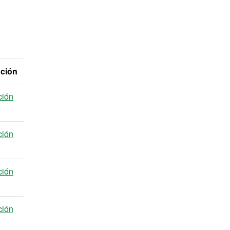
ación
ción
ción
ción
ción