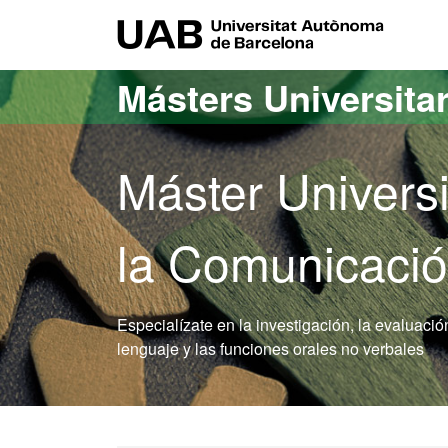
Acceso al contenido principal
Acceso a la navegación de la página
UAB Uni
Másters Universita
Máster Universi
la Comunicació
Especialízate en la investigación, la evaluació
lenguaje y las funciones orales no verbales