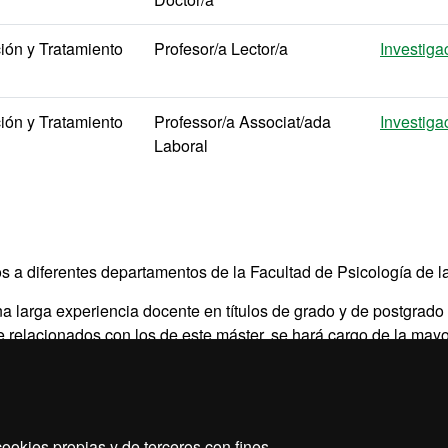
ión y Tratamiento
Profesor/a Lector/a
Investiga
ión y Tratamiento
Professor/a Associat/ada
Investiga
Laboral
os a diferentes departamentos de la Facultad de Psicología de 
a larga experiencia docente en títulos de grado y de postgrado
e relacionados con los de este máster, se hará cargo de la mayo
los 12 ECTS del trabajo de fin de máster. Se contará, además, d
de reconocido prestigio y experiencia acreditada en los diferent
s trastornos de la comunicación y del lenguaje.
ookies propias y de terceros con fines