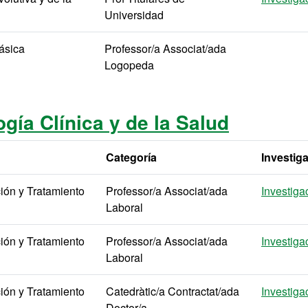
Universidad
ásica
Professor/a Associat/ada
Logopeda
gía Clínica y de la Salud
Categoría
Investig
ión y Tratamiento
Professor/a Associat/ada
Investiga
Laboral
ión y Tratamiento
Professor/a Associat/ada
Investiga
Laboral
ión y Tratamiento
Catedràtic/a Contractat/ada
Investiga
Doctor/a