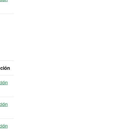
ación
ción
ción
ción