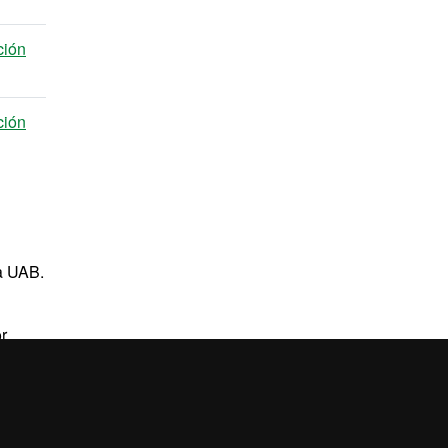
ción
ción
la UAB.
r
e
es