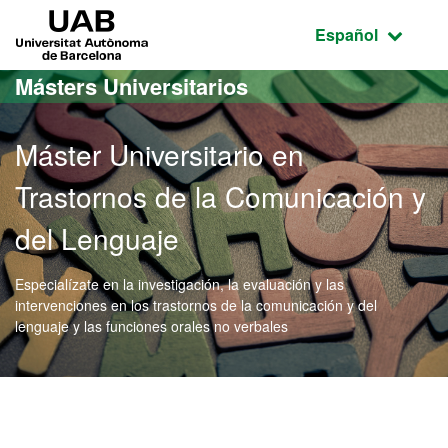
Acceso al contenido principal
Acceso a la navegación de la página
UAB Universitat Autònoma de Barcelona
Idioma seleccio
Español
Másters Universitarios
Máster Universitario en
Trastornos de la Comunicación y
del Lenguaje
Especialízate en la investigación, la evaluación y las
intervenciones en los trastornos de la comunicación y del
lenguaje y las funciones orales no verbales
Máster Oficial - Trastorn