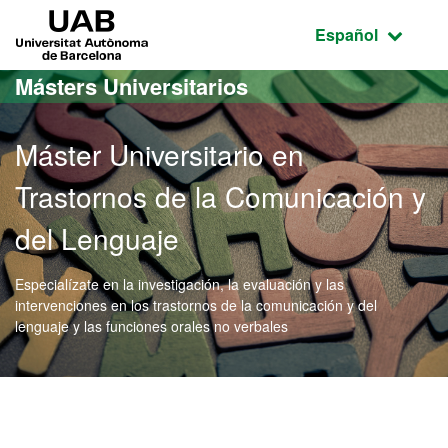
Acceso al contenido principal
Acceso a la navegación de la página
UAB Universitat Autònoma de Barcelona
Idioma seleccio
Español
Másters Universitarios
Máster Universitario en
Trastornos de la Comunicación y
del Lenguaje
Especialízate en la investigación, la evaluación y las
intervenciones en los trastornos de la comunicación y del
lenguaje y las funciones orales no verbales
Máster Oficial - Trastorn