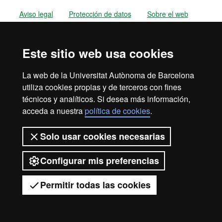
Aviso legal
Protección de datos
Sobre el web
Accesibilidad web
Mapa del web UAB
Este sitio web usa cookies
2026 Universitat Autònoma de
Barcelona
La web de la Universitat Autònoma de Barcelona
utiliza cookies propias y de terceros con fines
técnicos y analíticos. Si desea más información,
acceda a nuestra
política de cookies
.
Solo usar cookies necesarias
Configurar mis preferencias
Permitir todas las cookies
Tienes dudas?
Desplegar el menú móvil