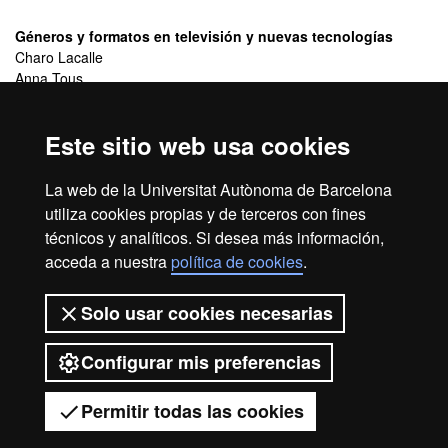
Géneros y formatos en televisión y nuevas tecnologías
Charo Lacalle
Anna Tous
Metodología para la investigación y la innovación en medios
Este sitio web usa cookies
José Manuel Pérez Tornero
Núria Simelio
La web de la Universitat Autònoma de Barcelona
Sociedad del conocimiento y comunicación
utiliza cookies propias y de terceros con fines
Maria Josep Recorder
técnicos y analíticos. Si desea más información,
acceda a nuestra
política de cookies
.
Aproximación interdisciplinaria a la comunicación de masas
Laura Cervi
Solo usar cookies necesarias
Configurar mis preferencias
2026 Universitat Autònoma de
Barcelona
Permitir todas las cookies
Tienes dudas?
Desplegar el menú móvil