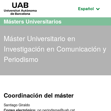
Acceso al contenido principal
Acceso a la navegación de la página
UAB Universitat Autònoma de Barcelona
Idioma seleccio
Español
Másters Universitarios
Máster Universitario en
Investigación en Comunicación y
Periodismo
Máster Oficial - Investig
Coordinación del máster
Santiago Giraldo
Correo electrónico:
pg.periodisme@uab.cat