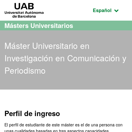
Acceso al contenido principal
Acceso a la navegación de la página
UAB Universitat Autònoma de Barcelona
Idioma seleccio
Español
Másters Universitarios
Máster Universitario en
Investigación en Comunicación y
Periodismo
Máster Oficial - Investig
Perfil de ingreso
El perfil de estudiante de este máster es el de una persona con
unas cualidades basadas en tres aspectos capacidades,