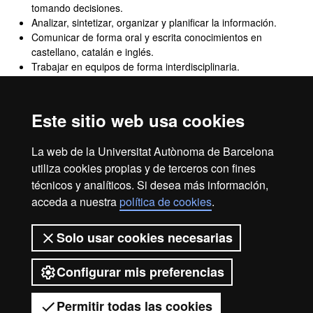
tomando decisiones.
Analizar, sintetizar, organizar y planificar la información.
Comunicar de forma oral y escrita conocimientos en
castellano, catalán e inglés.
Trabajar en equipos de forma interdisciplinaria.
Tener razonamiento crítico, compromiso ético y social y
tener respeto a la diversidad y a la multiculturalidad.
Adaptarse a nuevas situaciones, tener capacidad de
Este sitio web usa cookies
liderazgo e iniciativa manteniendo la creatividad.
Generar propuestas innovadoras y competitivas en la
La web de la Universitat Autònoma de Barcelona
investigación.
utiliza cookies propias y de terceros con fines
técnicos y analíticos. Si desea más información,
acceda a nuestra
política de cookies
.
Aviso legal
Protección de datos
Sobre el web
Solo usar cookies necesarias
Accesibilidad web
Mapa del web UAB
Configurar mis preferencias
2026 Universitat Autònoma de
Barcelona
Permitir todas las cookies