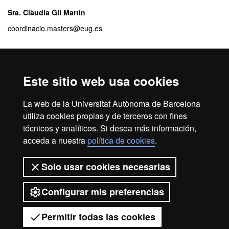
Sra. Clàudia Gil Martín
coordinacio.masters@eug.es
Relación de profesores
Este sitio web usa cookies
El equipo docente del máster se puede consultar a través del
siguiente enlace:
La web de la Universitat Autònoma de Barcelona
Listado equipo docente
utiliza cookies propias y de terceros con fines
técnicos y analíticos. Si desea más información,
acceda a nuestra
política de cookies
.
Aviso legal
Protección de datos
Sobre el web
Solo usar cookies necesarias
Accesibilidad web
Mapa del web UAB
Configurar mis preferencias
2026 Universitat Autònoma de
Barcelona
Permitir todas las cookies