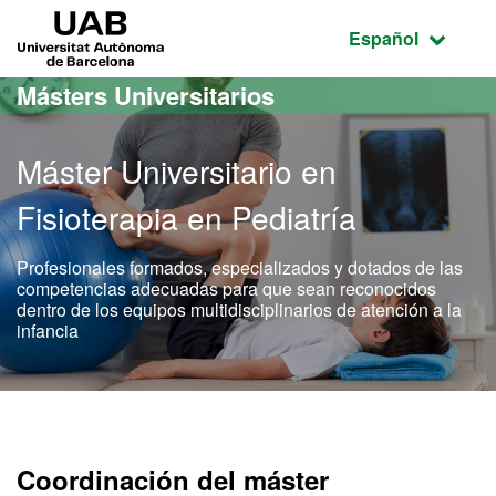
Acceso al contenido principal
Acceso a la navegación de la página
UAB Universitat Autònoma de Barcelona
Idioma seleccio
Español
Másters Universitarios
Máster Universitario en
Fisioterapia en Pediatría
Profesionales formados, especializados y dotados de las
competencias adecuadas para que sean reconocidos
dentro de los equipos multidisciplinarios de atención a la
infancia
Máster Oficial - Fisioterap
Coordinación del máster