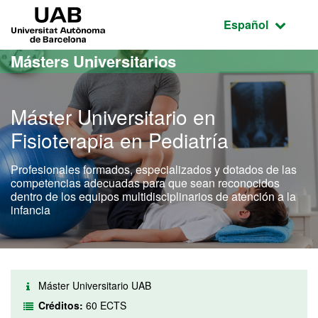
Acceso al contenido principal
Acceso a la navegación de la página
UAB Universitat Autònoma de Barcelona
Idioma seleccio
Español
Másters Universitarios
Máster Universitario en
Fisioterapia en Pediatría
Profesionales formados, especializados y dotados de las
competencias adecuadas para que sean reconocidos
dentro de los equipos multidisciplinarios de atención a la
infancia
Máster Universitario UAB
Créditos:
60 ECTS