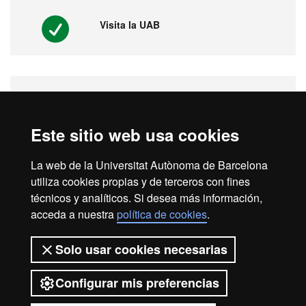
Visita la UAB
Vídeos. Feria virtual de másters,
postgrados y doctorados
Este sitio web usa cookies
La web de la Universitat Autònoma de Barcelona
utiliza cookies propias y de terceros con fines
1ª universidad en España y 149 del
mundo
técnicos y analíticos. Si desea más información,
acceda a nuestra
política de cookies
.
Solo usar cookies necesarias
Configurar mis preferencias
2026 Universitat Autònoma de