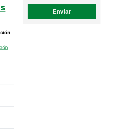
es
Enviar
ación
ción