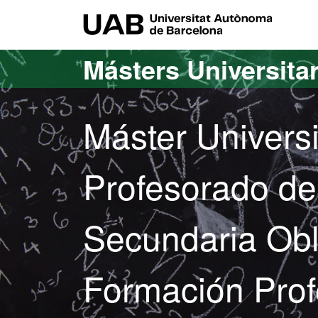
Acceso al contenido principal
Acceso a la navegación de la página
UAB Uni
Másters Universita
Máster Univers
Profesorado d
Secundaria Obli
Formación Prof