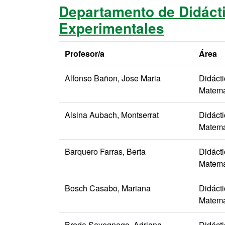
Departamento de Didácti
Experimentales
Profesor/a
Área
Alfonso Bañon, Jose Maria
Didáct
Matemá
Alsina Aubach, Montserrat
Didáct
Matemá
Barquero Farras, Berta
Didáct
Matemá
Bosch Casabo, Mariana
Didáct
Matemá
Breda Savegnago, Adriana
Didáct