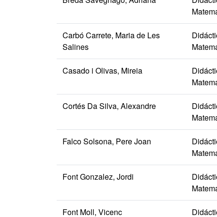
Matemá
Carbó Carrete, Maria de Les
Didáct
Salines
Matemá
Casado i Olivas, Mireia
Didáct
Matemá
Cortés Da Silva, Alexandre
Didáct
Matemá
Falco Solsona, Pere Joan
Didáct
Matemá
Font Gonzalez, Jordi
Didáct
Matemá
Font Moll, Vicenc
Didáct