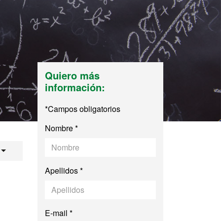
Quiero más
información:
*Campos obligatorios
Nombre *
rofesorado de Educ
Apellidos *
E-mail *