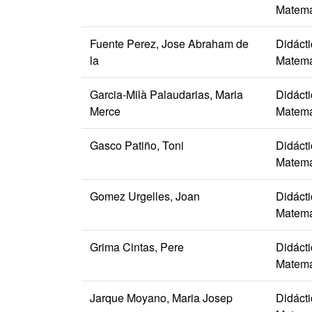
Matemá
Fuente Perez, Jose Abraham de
Didáct
la
Matemá
Garcia-Milà Palaudarias, Maria
Didáct
Merce
Matemá
Gasco Patiño, Toni
Didáct
Matemá
Gomez Urgelles, Joan
Didáct
Matemá
Grima Cintas, Pere
Didáct
Matemá
Jarque Moyano, Maria Josep
Didáct