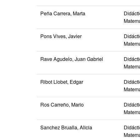
Peña Carrera, Marta
Didáct
Matemá
Pons Vives, Javier
Didáct
Matemá
Rave Agudelo, Juan Gabriel
Didáct
Matemá
Ribot Llobet, Edgar
Didáct
Matemá
Ros Carreño, Mario
Didáct
Matemá
Sanchez Brualla, Alicia
Didáct
Matemá