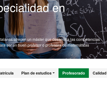
pecialidad en
talanas ofrecen un máster que desarrolla las competencias
para ser un buen profesor o profesora de matemáticas
l - Formación de P
atrícula
Plan de estudios
Profesorado
Calidad