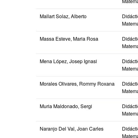
Matemá
Mallart Solaz, Alberto
Didáct
Matemá
Massa Esteve, Maria Rosa
Didáct
Matemá
Mena López, Josep Ignasi
Didáct
Matemá
Morales Olivares, Rommy Roxana
Didáct
Matemá
Muria Maldonado, Sergi
Didáct
Matemá
Naranjo Del Val, Joan Carles
Didáct
Matemá