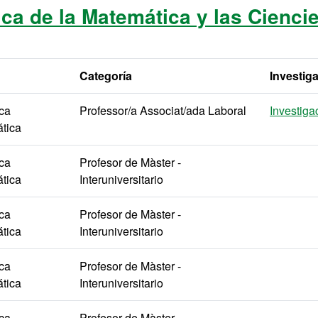
ca de la Matemática y las Cienci
Categoría
Investig
ica
Professor/a Associat/ada Laboral
Investiga
tica
ica
Profesor de Màster -
tica
Interuniversitario
ica
Profesor de Màster -
tica
Interuniversitario
ica
Profesor de Màster -
tica
Interuniversitario
ica
Profesor de Màster -