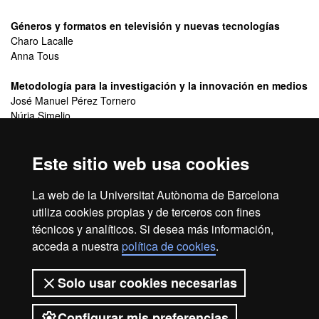
Géneros y formatos en televisión y nuevas tecnologías
Charo Lacalle
Anna Tous
Metodología para la investigación y la innovación en medios
José Manuel Pérez Tornero
Núria Simelio
Sociedad del conocimiento y comunicación
Este sitio web usa cookies
Maria Josep Recorder
Aproximación interdisciplinaria a la comunicación de masas
La web de la Universitat Autònoma de Barcelona
Laura Cervi
utiliza cookies propias y de terceros con fines
técnicos y analíticos. Si desea más información,
acceda a nuestra
política de cookies
.
Aviso legal
Protección de datos
Sobre el web
Solo usar cookies necesarias
Accesibilidad web
Mapa del web UAB
Configurar mis preferencias