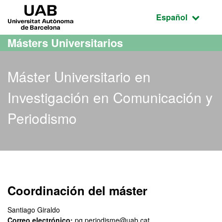
Acceso al contenido principal
Acceso a la navegación de la página
UAB Universitat Autònoma de Barcelona
Idioma seleccio
Español
Másters Universitarios
Máster Universitario en
Investigación en Comunicación y
Periodismo
Máster Oficial - Investig
Coordinación del máster
Santiago Giraldo
Correo electrónico:
pg.periodisme@uab.cat