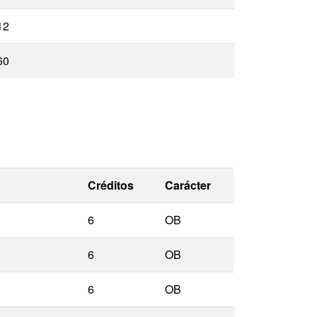
12
60
Créditos
Carácter
6
OB
6
OB
6
OB