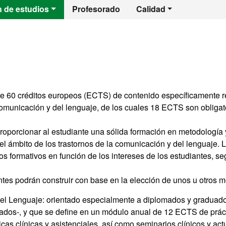
l - Trastornos de 
n de estudios
Profesorado
Calidad
e 60 créditos europeos (ECTS) de contenido específicamente re
 comunicación y del lenguaje, de los cuales 18 ECTS son obligat
roporcionar al estudiante una sólida formación en metodología 
l ámbito de los trastornos de la comunicación y del lenguaje. 
dos formativos en función de los intereses de los estudiantes, s
antes podrán construir con base en la elección de unos u otros m
del Lenguaje: orientado especialmente a diplomados y graduado
ados-, y que se define en un módulo anual de 12 ECTS de práct
icas clínicas y asistenciales, así como seminarios clínicos y ac