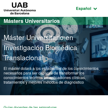
Acceso al contenido principal
Acceso a la navegación de la página
UAB Universitat Autònoma de Barcelona
Idioma seleccio
Español
Másters Universitarios
Máster Universitario en
Investigación Biomédica
Translacional
El máster dotará a los estudiantes de los conocimientos
necesarios para ser capaces de transformar los
conocimientos teóricos en aplicaciones clínicas,
tratamientos y mejores métodos de diagnóstico
Máster Oficial - Investiga
Guías docentes de las asignaturas