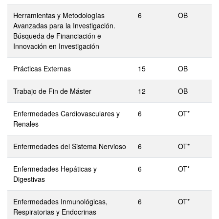
Herramientas y Metodologías
6
OB
Avanzadas para la Investigación.
Búsqueda de Financiación e
Innovación en Investigación
Prácticas Externas
15
OB
Trabajo de Fin de Máster
12
OB
Enfermedades Cardiovasculares y
6
OT*
Renales
Enfermedades del Sistema Nervioso
6
OT*
Enfermedades Hepáticas y
6
OT*
Digestivas
Enfermedades Inmunológicas,
6
OT*
Respiratorias y Endocrinas