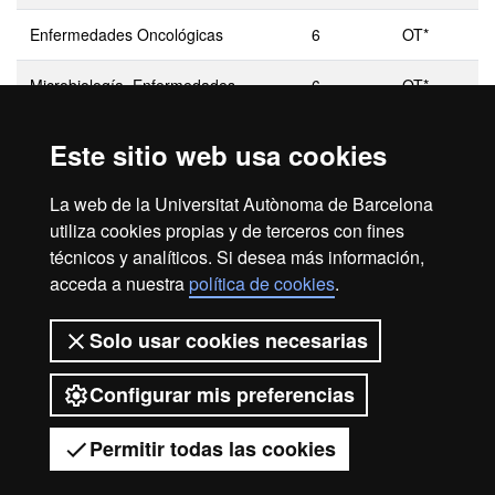
Enfermedades Oncológicas
6
OT*
Microbiología, Enfermedades
6
OT*
Infecciosas y Patología Crítica
Este sitio web usa cookies
La web de la Universitat Autònoma de Barcelona
* Optativos, se tienen que cursar 18 créditos
utiliza cookies propias y de terceros con fines
técnicos y analíticos. Si desea más información,
OB: Obligatorios
acceda a nuestra
política de cookies
.
OT: Optativos
Solo usar cookies necesarias
Configurar mis preferencias
2026 Universitat Autònoma de
Barcelona
Permitir todas las cookies
Tienes dudas?
Desplegar el menú móvil