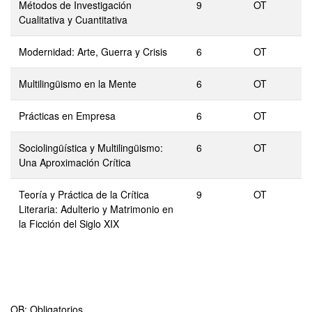
Métodos de Investigación
9
OT
Cualitativa y Cuantitativa
Modernidad: Arte, Guerra y Crisis
6
OT
Multilingüismo en la Mente
6
OT
Prácticas en Empresa
6
OT
Sociolingüística y Multilingüismo:
6
OT
Una Aproximación Crítica
Teoría y Práctica de la Crítica
9
OT
Literaria: Adulterio y Matrimonio en
la Ficción del Siglo XIX
OB: Obligatorios