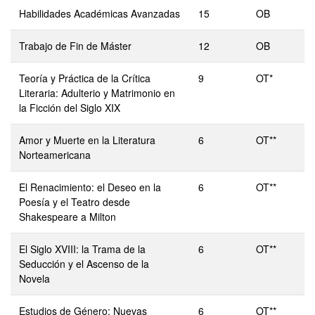
Habilidades Académicas Avanzadas
15
OB
Trabajo de Fin de Máster
12
OB
Teoría y Práctica de la Crítica
9
OT*
Literaria: Adulterio y Matrimonio en
la Ficción del Siglo XIX
Amor y Muerte en la Literatura
6
OT**
Norteamericana
El Renacimiento: el Deseo en la
6
OT**
Poesía y el Teatro desde
Shakespeare a Milton
El Siglo XVIII: la Trama de la
6
OT**
Seducción y el Ascenso de la
Novela
Estudios de Género: Nuevas
6
OT**