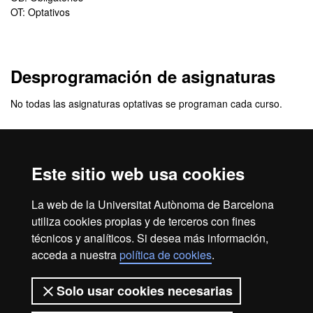
OT: Optativos
Desprogramación de asignaturas
No todas las asignaturas optativas se programan cada curso.
Información adicional del plan de
estudios
Este sitio web usa cookies
Plan de estudios del máster de Estudios Ingleses
La web de la Universitat Autònoma de Barcelona
Avanzados
(Formato PDF)
utiliza cookies propias y de terceros con fines
técnicos y analíticos. Si desea más información,
acceda a nuestra
política de cookies
.
Aviso legal
Protección de datos
Sobre el web
Solo usar cookies necesarias
Accesibilidad web
Mapa del web UAB