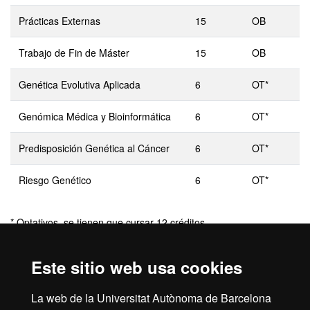
Prácticas Externas
15
OB
Trabajo de Fin de Máster
15
OB
Genética Evolutiva Aplicada
6
OT*
Genómica Médica y Bioinformática
6
OT*
Predisposición Genética al Cáncer
6
OT*
Riesgo Genético
6
OT*
* Optativos, se tienen que cursar 12 créditos
Este sitio web usa cookies
OB: Obligatorios
OT: Optativos
La web de la Universitat Autònoma de Barcelona