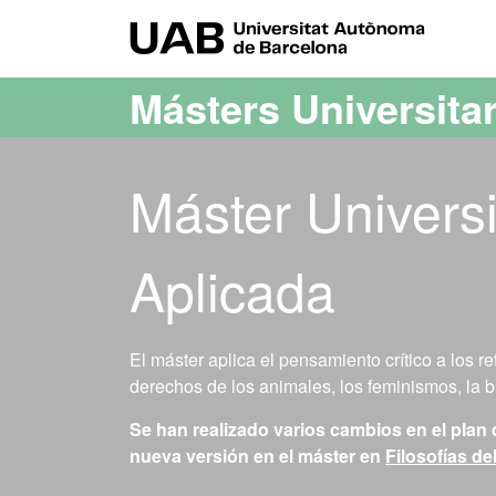
Acceso al contenido principal
Acceso a la navegación de la página
UAB Uni
Másters Universita
Máster Universi
Aplicada
El máster aplica el pensamiento crítico a los 
derechos de los animales, los feminismos, la bio
Se han realizado varios cambios en el plan 
nueva versión en el máster en
Filosofías d