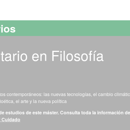
versitat Autònoma de Barcelona
rios
tario en Filosofía
retos contemporáneos: las nuevas tecnologías, el cambio climátic
ética, el arte y la nueva política
de estudios de este máster. Consulta toda la información de
el Cuidado