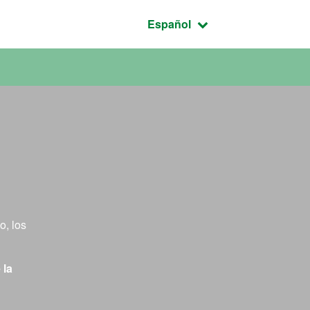
Idioma seleccionado:
Español
o, los
 la