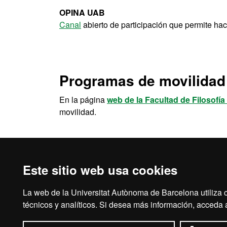
OPINA UAB
Canal
abierto de participación que permite hac
Programas de movilidad
En la página
web de la Facultad de Filosofía
movilidad.
Programas de movilidad e intercambio de la 
Este sitio web usa cookies
La web de la Universitat Autònoma de Barcelona utiliza c
Aviso legal
Prot
técnicos y analíticos. Si desea más información, acceda