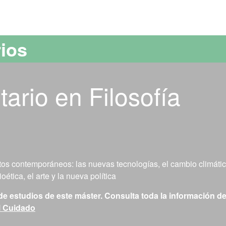
versitat Autònoma de Barcelona
rios
tario en Filosofía
retos contemporáneos: las nuevas tecnologías, el cambio climátic
ética, el arte y la nueva política
de estudios de este máster. Consulta toda la información de
el Cuidado