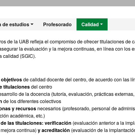
 - Filosofía Aplica
n de estudios
Profesorado
Calidad
ros de la UAB refleja el compromiso de ofrecer titulaciones de
 asegurar la evaluación y la mejora continuas, en línea con los
a calidad (SGIC).
y objetivos
de calidad docente del centro, de acuerdo con las lín
 titulaciones
del centro
arrollo de la docencia (tutoría, evaluación, prácticas externas, 
ón
de los diferentes colectivos
onas y recursos
necesarios (profesorado, personal de administr
ción académica, etc.)
 de las titulaciones: verificación
(evaluación anterior a la imp
a mejora continua)
y acreditación
(evaluación de la implantación