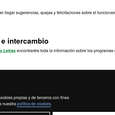
er llegar sugerencias, quejas y felicitaciones sobre el funcion
 e intercambio
 y Letras
encontraréis toda la información sobre los programas 
UAB
ookies propias y de terceros con fines
ección de datos
Sobre el web
Accesibilidad web
Ma
 a nuestra
política de cookies
.
2026 Universitat Autònoma de Barcelona