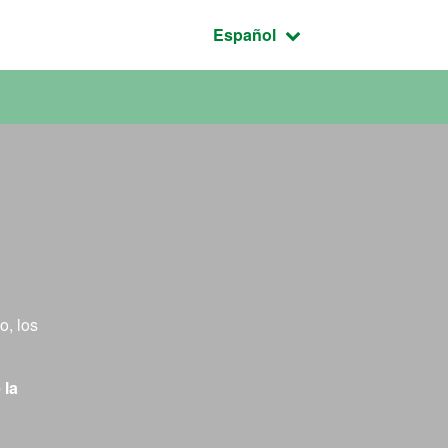
Idioma seleccionado:
Español
o, los
 la