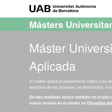
Acceso al contenido principal
Acceso a la navegación de la página
UAB Uni
Másters Universita
Máster Universi
Aplicada
El máster aplica el pensamiento crítico a los 
derechos de los animales, los feminismos, la bio
Se han realizado varios cambios en el plan 
nueva versión en el máster en
Filosofías d