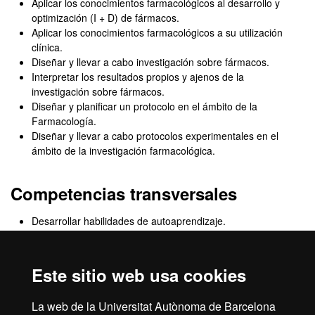
Aplicar los conocimientos farmacológicos al desarrollo y
optimización (I + D) de fármacos.
Aplicar los conocimientos farmacológicos a su utilización
clínica.
Diseñar y llevar a cabo investigación sobre fármacos.
Interpretar los resultados propios y ajenos de la
investigación sobre fármacos.
Diseñar y planificar un protocolo en el ámbito de la
Farmacología.
Diseñar y llevar a cabo protocolos experimentales en el
ámbito de la investigación farmacológica.
Competencias transversales
Desarrollar habilidades de autoaprendizaje.
Capacidad de análisis y síntesis.
Desarrollar un pensamiento crítico y autocrítico.
Generar ideas innovadoras.
Este sitio web usa cookies
Trabajar en equipos interdisciplinares.
Demostrar habilidades para el trato interpersonal.
La web de la Universitat Autònoma de Barcelona
Desarrollar el compromiso ético.