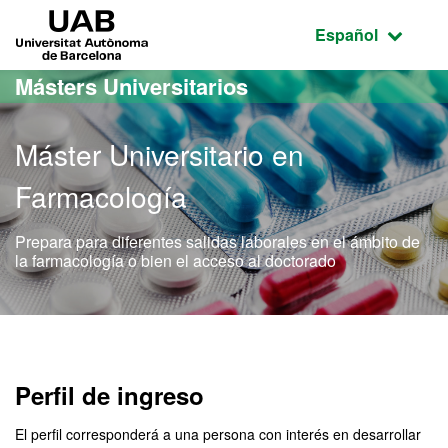
Acceso al contenido principal
Acceso a la navegación de la página
UAB Universitat Autònoma de Barcelona
Idioma seleccio
Español
Másters Universitarios
Máster Universitario en
Farmacología
Prepara para diferentes salidas laborales en el ámbito de
la farmacología o bien el acceso al doctorado
Máster Oficial - Farmacolo
Perfil de ingreso
El perfil corresponderá a una persona con interés en desarrollar