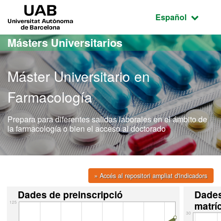
Acceso al contenido principal
Acceso a la navegación de la página
UAB Universitat Autònoma de Barcelona
Idioma seleccio
Español
Másters Universitarios
Máster Universitario en
Farmacología
Prepara para diferentes salidas laborales en el ámbito de
la farmacología o bien el acceso al doctorado
» Accés al repositori ampliat d'indicadors
Dades de preinscripció
Dade
125
matrí
30