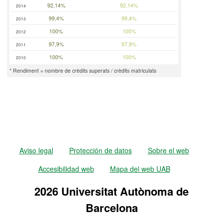
92,14%
92,14%
2014
99,4%
99,4%
2013
100%
100%
2012
97,9%
97,9%
2011
100%
100%
2010
* Rendiment = nombre de crèdits superats / crèdits matriculats
Aviso legal
Protección de datos
Sobre el web
Accesibilidad web
Mapa del web UAB
2026 Universitat Autònoma de
Barcelona