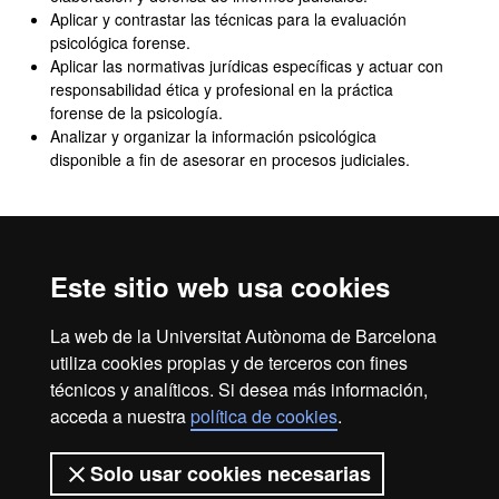
Aplicar y contrastar las técnicas para la evaluación
psicológica forense.
Aplicar las normativas jurídicas específicas y actuar con
responsabilidad ética y profesional en la práctica
forense de la psicología.
Analizar y organizar la información psicológica
disponible a fin de asesorar en procesos judiciales.
Competencias transversales
Analizar y evaluar de manera crítica y con criterios de
Este sitio web usa cookies
calidad el trabajo realizado.
Organizar y planificar las propias actividades para
La web de la Universitat Autònoma de Barcelona
alcanzar los objetivos profesionales.
utiliza cookies propias y de terceros con fines
Trabajar cooperativamente, en entornos complejos o
técnicos y analíticos. Si desea más información,
inciertos y con recursos limitados, en un contexto
multidisciplinar, asumiendo y respetando el rol de los
acceda a nuestra
política de cookies
.
diferentes profesionales.
Solo usar cookies necesarias