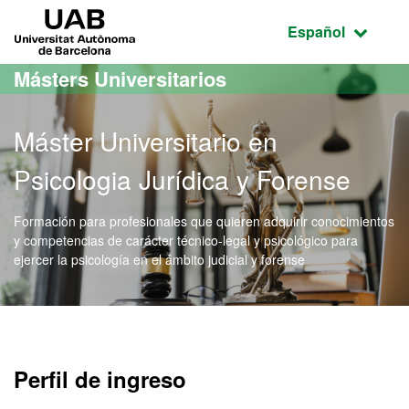
Acceso al contenido principal
Acceso a la navegación de la página
UAB Universitat Autònoma de Barcelona
Idioma seleccio
Español
Másters Universitarios
Máster Universitario en
Psicologia Jurídica y Forense
Formación para profesionales que quieren adquirir conocimientos
y competencias de carácter técnico-legal y psicológico para
ejercer la psicología en el ámbito judicial y forense
Máster Oficial - Psicologi
Perfil de ingreso